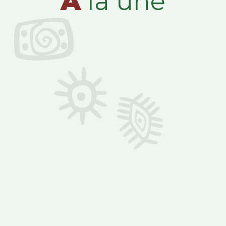
A
la une