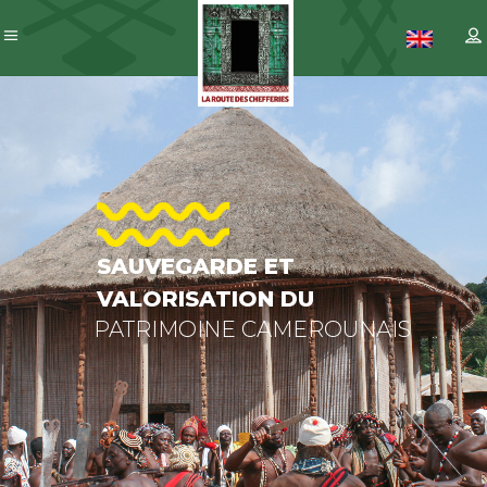
SAUVEGAR
ET
VALORISAT
DU