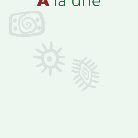
A
la une