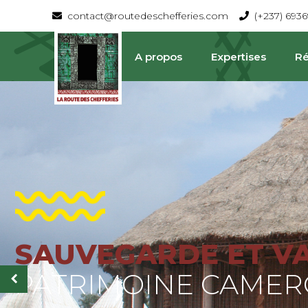
contact@routedeschefferies.com
(+237) 693
A propos
Expertises
Ré
SAUVEGARDE ET V
La Route Des Chefferies