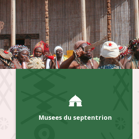
Musees du septentrion