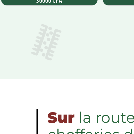
30000
CFA
Add to cart
Sur
la rout