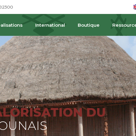
692300
alisations
International
Boutique
Ressourc
PA
ALORISATION DU