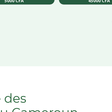
5000
CFA
45000
CFA
Add to cart
Add to cart
e des