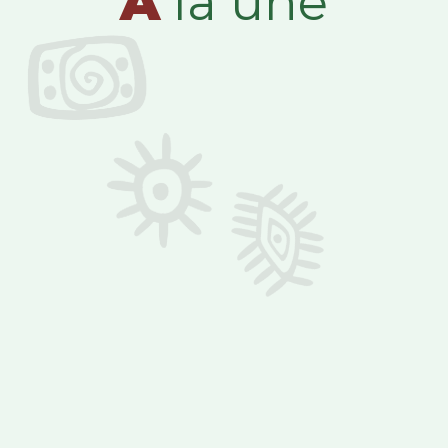
A
la une