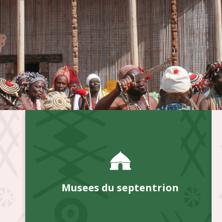
Musees du septentrion