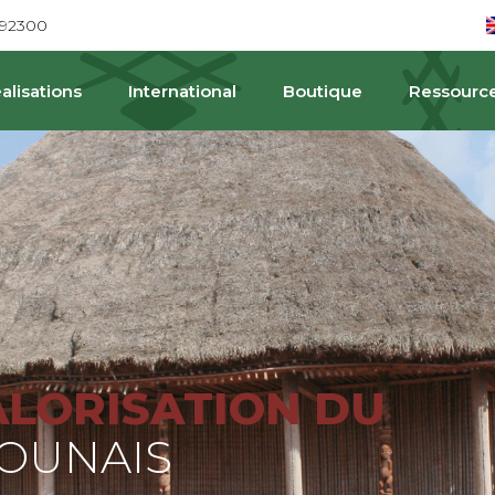
692300
alisations
International
Boutique
Ressourc
PA
ALORISATION DU