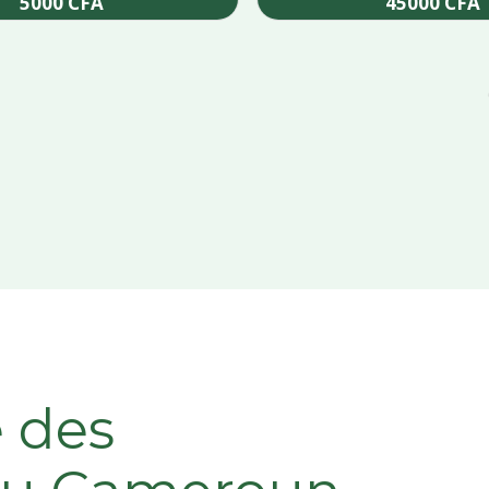
5000
CFA
45000
CFA
Add to cart
Add to cart
e des