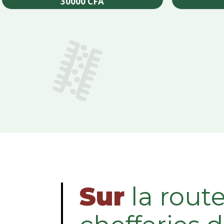
30000
CFA
Add to cart
Sur
la rout