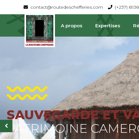
contact@routedeschefferies.com
(+237) 693
A propos
Expertises
Ré
SAUVEGARDE ET V
La Route Des Chefferies