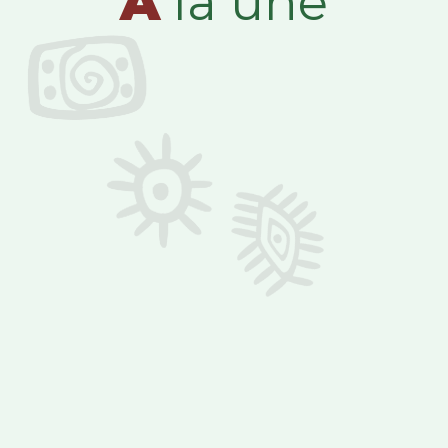
A
la une