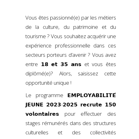
Vous êtes passionné(e) par les métiers
de la culture, du patrimoine et du
tourisme ? Vous souhaitez acquérir une
expérience professionnelle dans ces
secteurs porteurs d’avenir ? Vous avez
entre 𝟭𝟴 𝗲𝘁 𝟯𝟱 𝗮𝗻𝘀 et vous êtes
diplômé(e)? Alors, saisissez cette
opportunité unique !
Le programme 𝗘𝗠𝗣𝗟𝗢𝗬𝗔𝗕𝗜𝗟𝗜𝗧𝗘́
𝗝𝗘𝗨𝗡𝗘 𝟮𝟬𝟮𝟯-𝟮𝟬𝟮𝟱 𝗿𝗲𝗰𝗿𝘂𝘁𝗲 𝟭𝟱𝟬
𝘃𝗼𝗹𝗼𝗻𝘁𝗮𝗶𝗿𝗲𝘀 pour effectuer des
stages rémunérés dans des structures
culturelles et des collectivités