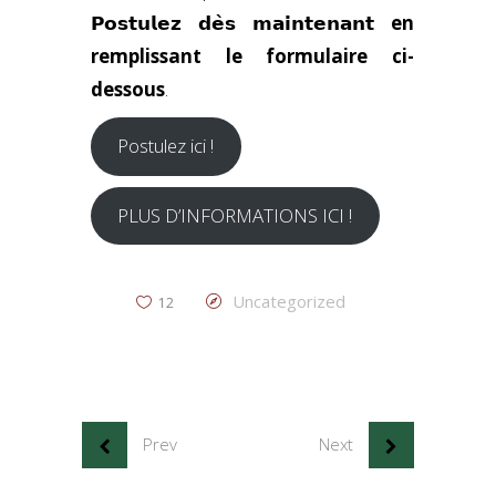
𝗣𝗼𝘀𝘁𝘂𝗹𝗲𝘇 𝗱𝗲̀𝘀 𝗺𝗮𝗶𝗻𝘁𝗲𝗻𝗮𝗻𝘁
en
remplissant le formulaire ci-
dessous
.
Postulez ici !
PLUS D’INFORMATIONS ICI !
Uncategorized
12
Prev
Next