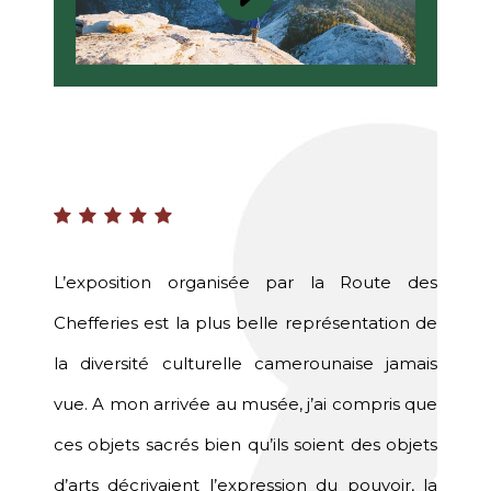
est de
L’exposition organisée par la Route des
Ce qu
turelle
Chefferies est la plus belle représentation de
l’admi
he de
la diversité culturelle camerounaise jamais
inéd
ers les
vue. A mon arrivée au musée, j’ai compris que
valori
t afin
ces objets sacrés bien qu’ils soient des objets
autre
ays et
d’arts décrivaient l’expression du pouvoir, la
de le