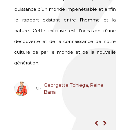
est une
puissance d’un monde impénétrable et enfin
partic
ination
le rapport existant entre l’homme et la
occasi
mieux
nature. Cette initiative est l’occasion d’une
tour
ritage
découverte et de la connaissance de notre
promo
aciner
culture de par le monde et de la nouvelle
ances
utures
génération.
davan
dentité
surtou
fférent
cultur
Georgette Tchiega, Reine
Par
Bana
des a