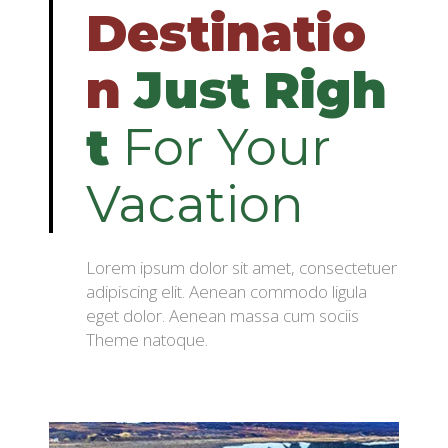
Destinatio
n
Just
Righ
t
For Your
Vacation
Lorem ipsum dolor sit amet, consectetuer
adipiscing elit. Aenean commodo ligula
eget dolor. Aenean massa cum sociis
Theme natoque.