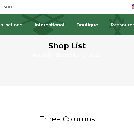
692300
alisations
International
Boutique
Ressourc
Shop List
Accueil
Elements
»
»
Shop List
Three Columns