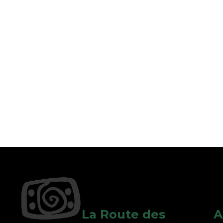
La Route des
A