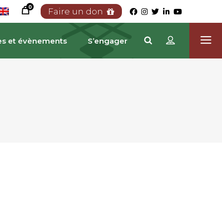
0
Faire un don
es et évènements
S’engager