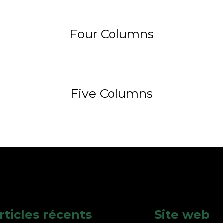
Four Columns
Five Columns
rticles récents
Site web