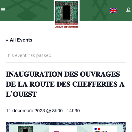
« All Events
This event has passed.
𝐈𝐍𝐀𝐔𝐆𝐔𝐑𝐀𝐓𝐈𝐎𝐍 𝐃𝐄𝐒 𝐎𝐔𝐕𝐑𝐀𝐆𝐄𝐒
𝐃𝐄 𝐋𝐀 𝐑𝐎𝐔𝐓𝐄 𝐃𝐄𝐒 𝐂𝐇𝐄𝐅𝐅𝐄𝐑𝐈𝐄𝐒 𝐀
𝐋’𝐎𝐔𝐄𝐒𝐓
11 décembre 2023 @ 8h00
-
14h30