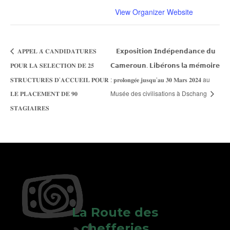
View Organizer Website
𝐀𝐏𝐏𝐄𝐋 𝐀̀ 𝐂𝐀𝐍𝐃𝐈𝐃𝐀𝐓𝐔𝐑𝐄𝐒
𝗘𝘅𝗽𝗼𝘀𝗶𝘁𝗶𝗼𝗻 𝗜𝗻𝗱𝗲́𝗽𝗲𝗻𝗱𝗮𝗻𝗰𝗲 𝗱𝘂
𝐏𝐎𝐔𝐑 𝐋𝐀 𝐒𝐄𝐋𝐄𝐂𝐓𝐈𝐎𝐍 𝐃𝐄 𝟐𝟓
𝗖𝗮𝗺𝗲𝗿𝗼𝘂𝗻. 𝗟𝗶𝗯𝗲́𝗿𝗼𝗻𝘀 𝗹𝗮 𝗺𝗲́𝗺𝗼𝗶𝗿𝗲
𝐒𝐓𝐑𝐔𝐂𝐓𝐔𝐑𝐄𝐒 𝐃’𝐀𝐂𝐂𝐔𝐄𝐈𝐋 𝐏𝐎𝐔𝐑
: 𝐩𝐫𝐨𝐥𝐨𝐧𝐠𝐞́𝐞 𝐣𝐮𝐬𝐪𝐮’𝐚𝐮 𝟑𝟎 𝐌𝐚𝐫𝐬 𝟐𝟎𝟐𝟒 au
𝐋𝐄 𝐏𝐋𝐀𝐂𝐄𝐌𝐄𝐍𝐓 𝐃𝐄 𝟗𝟎
Musée des civilisations à Dschang
𝐒𝐓𝐀𝐆𝐈𝐀𝐈𝐑𝐄𝐒
La Route des
chefferies