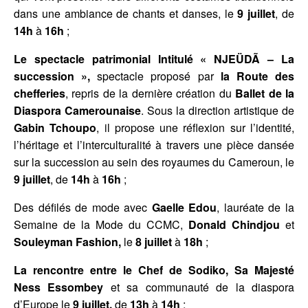
dans une ambiance de chants et danses, le
9 juillet
, de
14h
à
16h
;
Le spectacle patrimonial
Intitulé « NJEÜDÃ – La
succession »,
spectacle proposé par
la Route des
chefferies
, repris de la dernière création du
Ballet de la
Diaspora Camerounaise
. Sous la direction artistique de
Gabin Tchoupo
, il propose une réflexion sur l’identité,
l’héritage et l’interculturalité à travers une pièce dansée
sur la succession au sein des royaumes du Cameroun, le
9 juillet
,
de
14h
à
16h
;
Des défilés de mode avec
Gaelle Edou
, lauréate de la
Semaine de la Mode du CCMC,
Donald Chindjou
et
Souleyman Fashion,
le
8 juillet
à
18h
;
La rencontre entre le Chef de Sodiko,
Sa Majesté
Ness Essombey
et
sa communauté de la diaspora
d’Europe le
9 juillet,
de
13h
à
14h
;