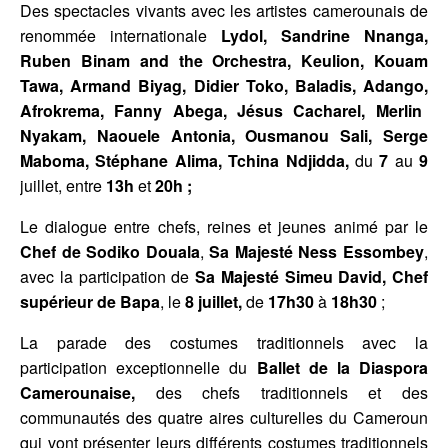
Des spectacles vivants avec les artistes camerounais de
renommée internationale
Lydol, Sandrine Nnanga,
Ruben Binam and the Orchestra, Keulion, Kouam
Tawa, Armand Biyag, Didier Toko, Baladis, Adango,
Afrokrema, Fanny Abega, Jésus Cacharel, Merlin
Nyakam, Naouele Antonia, Ousmanou Sali, Serge
Maboma, Stéphane Alima, Tchina Ndjidda,
du
7
au
9
juillet, entre
13h
et
20h
;
Le dialogue entre chefs, reines et jeunes animé par le
Chef de Sodiko Douala
,
Sa Majesté Ness Essombey
,
avec la participation de
Sa Majesté Simeu David, Chef
supérieur de Bapa
, le
8 juillet,
de
17h30
à
18h30
;
La parade des costumes traditionnels avec la
participation exceptionnelle du
Ballet de la Diaspora
Camerounaise,
des chefs traditionnels et des
communautés des quatre aires culturelles du Cameroun
qui vont présenter leurs différents costumes traditionnels