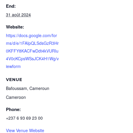
End:
31 août 2024
Website:
https://docs.google.com/for
ms/d/e/1FAIpQLSdsGzR3Hr
0KFFY8KACFwDdt4kVURIu
4V0cKCpsWSsJCK4H1Wg/v
iewform
VENUE
Bafoussam, Cameroun
Cameroon
Phone:
+237 6 93 69 23 00
View Venue Website