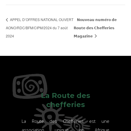
APPEL D’OFFRES NATIONAL OUVERT
𝗡𝗼𝘂𝘃𝗲𝗮𝘂 𝗻𝘂𝗺𝗲́𝗿𝗼 𝗱𝗲
AONO/RDC/BFM/CIPM/2024 du 7 août
𝗥𝗼𝘂𝘁𝗲 𝗱𝗲𝘀 𝗖𝗵𝗲𝗳𝗳𝗲𝗿𝗶𝗲𝘀
2024
𝗠𝗮𝗴𝗮𝘇𝗶𝗻𝗲
La Route des
chefferies
La Route des Chefferies est une
association unique en Afrique