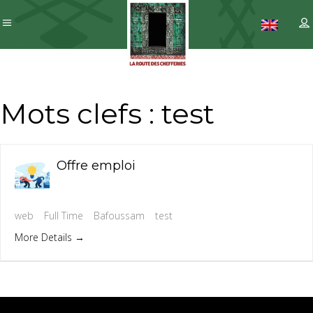
Mots clefs :
test
Offre emploi
web
Full Time
Bafoussam
test
More Details