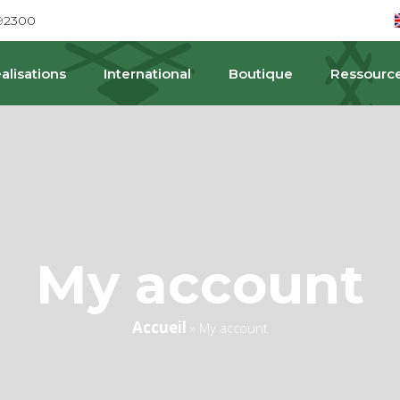
692300
alisations
International
Boutique
Ressourc
My account
Accueil
»
My account