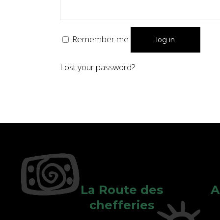
Remember me
log in
Lost your password?
La Route des
A
chefferies