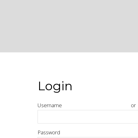
Login
Usernam
Pa