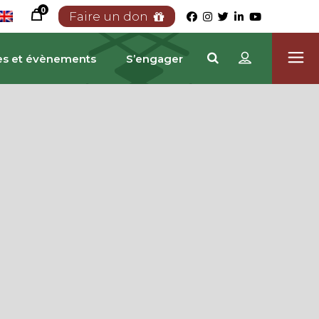
0
Faire un don
es et évènements
S’engager