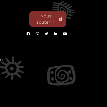
Nous
soutenir
ts