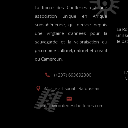
La Route des Chefferies est une
association unique en Afrique
subsahérienne, qui oeuvre depuis
La Ro
une vingtaine d’années pour la
uniss
le pa
sauvegarde et la valoraisation du
patrimoine culturel, naturel et créatif
du Cameroun.
L
(+237) 693692300
I
Village artisanal - Bafoussam
contact@routedeschefferies.com