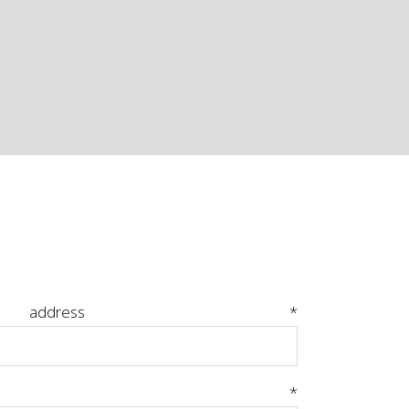
 address
*
ord
*