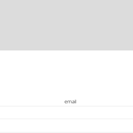
e or email
ssw