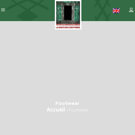
Footwear
Accueil
»
Footwear