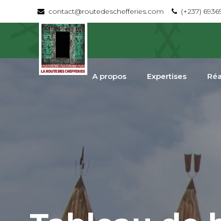
contact@routedeschefferies.com
(+237) 693
A propos
Expertises
Réa