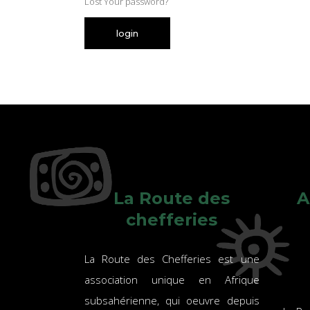
Lost Your password?
login
La Route des
A
chefferies
La Route des Chefferies est une
association unique en Afrique
subsahérienne, qui oeuvre depuis