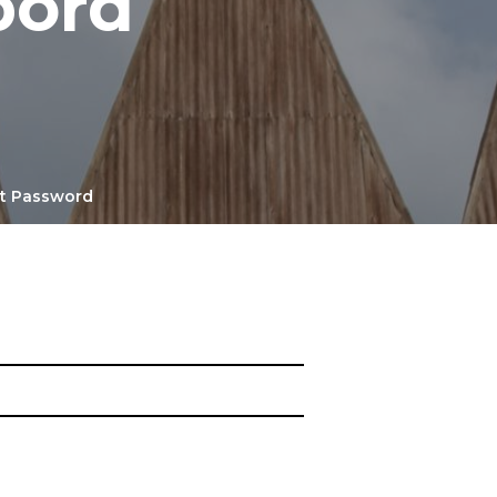
bord
t Password