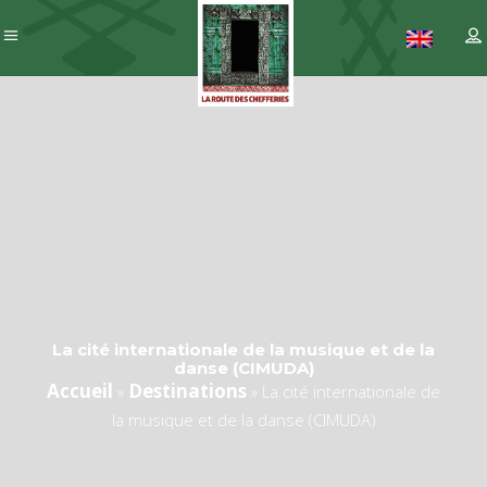
La cité internationale de la musique et de la
danse (CIMUDA)
Accueil
Destinations
»
»
La cité internationale de
la musique et de la danse (CIMUDA)