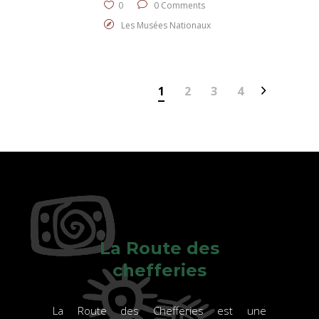
0
0 Comments
Les Musées Nationaux
1
2
3
4
La Route des
chefferies
La Route des Chefferies est une