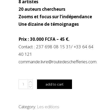
8 artistes
20 auteurs chercheurs
Zooms et focus sur l’indépendance
Une dizaine de témoignages
Prix : 30.000 FCFA – 45 €.
Contact : 237 698 08 15 31/ +33 64 64
40 121
commande.livre@routedeschefferies.com
CATALOGUE
add to cart
D'EXPOSITION
quantity
Category:
Les editions