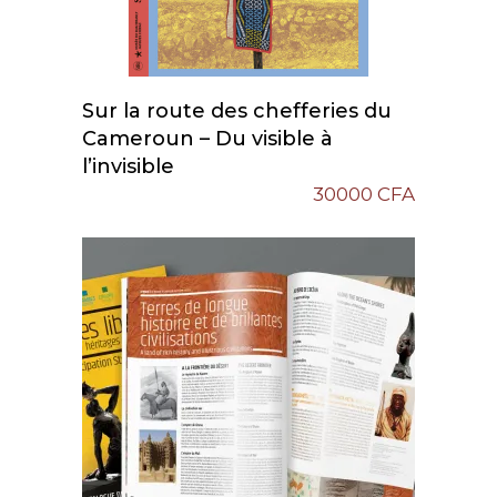
Sur la route des chefferies du
Add To Cart
Cameroun – Du visible à
l’invisible
30000
CFA