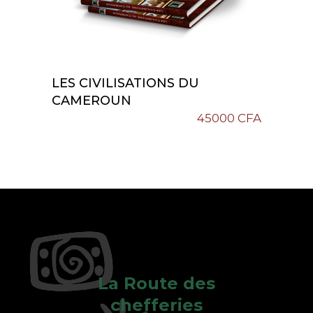
LES CIVILISATIONS DU
Add To Cart
CAMEROUN
45000
CFA
La Route des