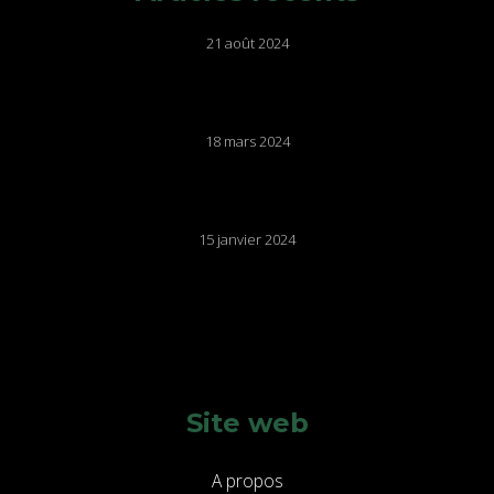
Articles récents
21 août 2024
CATALOGUE D’EXPOSITION
18 mars 2024
CATALOGUE D’EXPOSITION
15 janvier 2024
CATALOGUE D’EXPOSITION
Site web
A propos