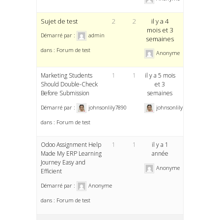
Sujet de test
2
2
il y a 4
mois et 3
Démarré par :
admin
semaines
dans :
Forum de test
Anonyme
Marketing Students
1
1
il y a 5 mois
Should Double-Check
et 3
Before Submission
semaines
Démarré par :
johnsonlily7890
johnsonlily7890
dans :
Forum de test
Odoo Assignment Help
1
1
il y a 1
Made My ERP Learning
année
Journey Easy and
Anonyme
Efficient
Démarré par :
Anonyme
dans :
Forum de test