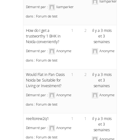
liamparker
Démarré par :
liamparker
dans :
Forum de test
How do I get a
1
2
il y a 3 mois
trustworthy 1 BHK in
et 3
Noida conveniently?
semaines
Démarré par :
Anonyme
Anonyme
dans :
Forum de test
Would Flat in Pan Oasis
1
2
il y a 3 mois
Noida be Suitable for
et 3
Living or Investment?
semaines
Démarré par :
Anonyme
Anonyme
dans :
Forum de test
reeltorew2q1
1
1
il y a 3 mois
et 3
Démarré par :
Anonyme
semaines
dans :
Forum de test
Anonyme