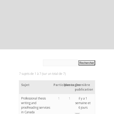
7 sujets de 1 à 7 (sur un total de 7)
Sujet
Participants
Messages
Dernière
publication
Professional thesis
1
1
il y a 1
writing and
semaine et
proofreading services
6 jours
in Canada