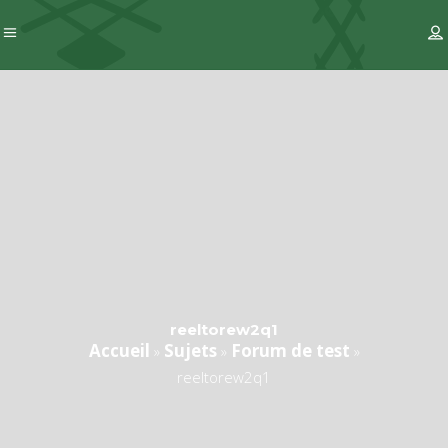
reeltorew2q1
Accueil
Sujets
Forum de test
»
»
»
reeltorew2q1