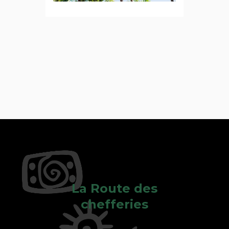
La Route des
chefferies