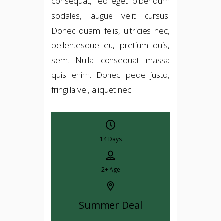
consequat, leo eget bibendum
sodales, augue velit cursus.
Donec quam felis, ultricies nec,
pellentesque eu, pretium quis,
sem. Nulla consequat massa
quis enim. Donec pede justo,
fringilla vel, aliquet nec.
14 Days
2+
Age
Summer Deal