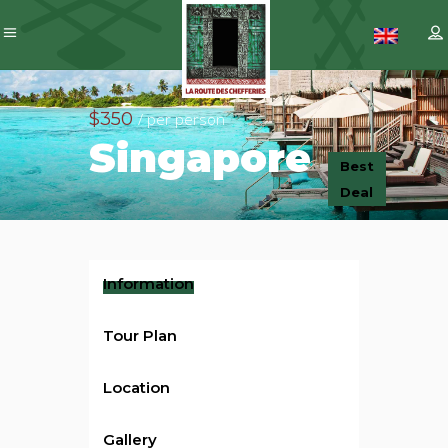
$350
/ per person
Singapore
Best
Deal
Information
Tour Plan
Location
Gallery