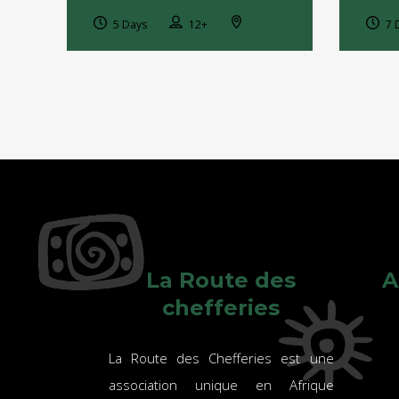
5 Days
12+
7 
La Route des
A
chefferies
La Route des Chefferies est une
association unique en Afrique