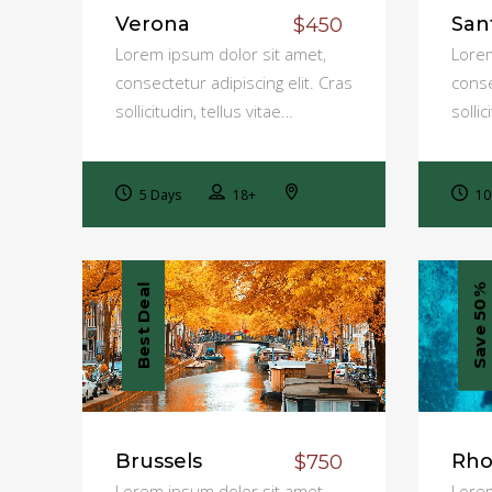
Verona
San
$450
Lorem ipsum dolor sit amet,
Lorem
consectetur adipiscing elit. Cras
conse
sollicitudin, tellus vitae…
sollic
5 Days
18+
10
Best Deal
Save 50%
Brussels
Rho
$750
Lorem ipsum dolor sit amet,
Lorem