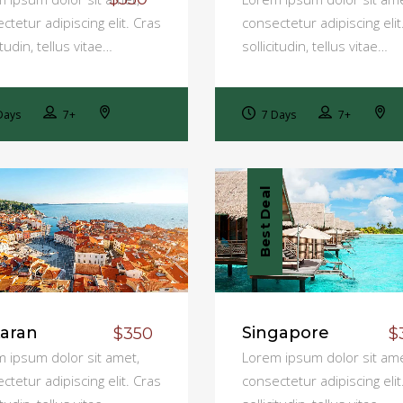
ctetur adipiscing elit. Cras
consectetur adipiscing elit
itudin, tellus vitae…
sollicitudin, tellus vitae…
Days
7+
7 Days
7+
Best Deal
aran
Singapore
$350
$
 ipsum dolor sit amet,
Lorem ipsum dolor sit ame
ctetur adipiscing elit. Cras
consectetur adipiscing elit