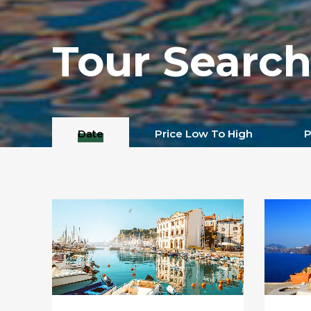
Tour Searc
Date
Price Low To High
P