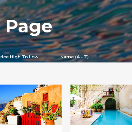
h Page
rice High To Low
Name (a - Z)