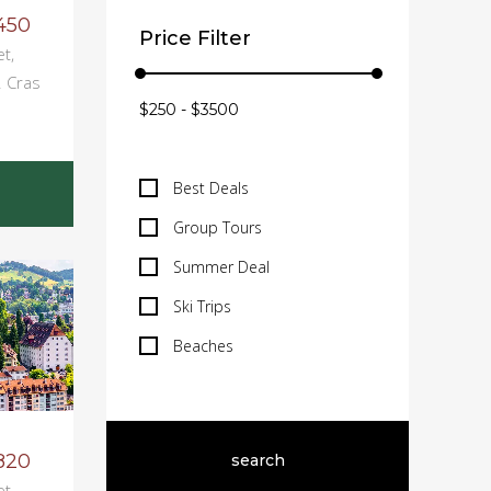
450
Price Filter
t,
. Cras
Best Deals
Group Tours
Summer Deal
Ski Trips
Beaches
820
t,