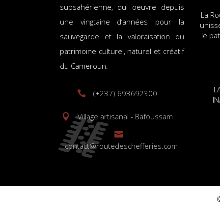
subsahérienne, qui oeuvre depuis
La Ro
une vingtaine d’années pour la
uniss
le pa
sauvegarde et la valoraisation du
patrimoine culturel, naturel et créatif
du Cameroun.
L
(+237) 693692300
I
Village artisanal - Bafoussam
contact@routedeschefferies.com