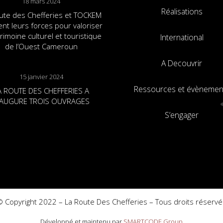
18 mars 2024
Réalisations
ute des Chefferies et TOCKEM
ent leurs forces pour valoriser
trimoine culturel et touristique
International
de l’Ouest Cameroun
A Decouvrir
15 janvier 2024
Ressources et évènemen
A ROUTE DES CHEFFERIES A
NAUGURE TROIS OUVRAGES
S’engager
© Copyright 2022 – La Route Des Chefferies – Tous droits réservé
Développé et maintenu par
SMARTCODE Group