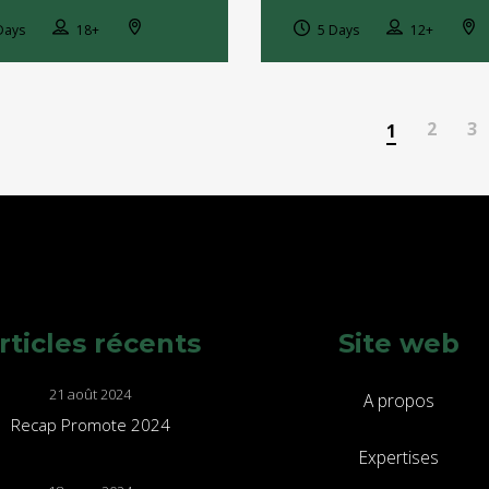
Days
18+
5 Days
12+
2
3
1
rticles récents
Site web
21 août 2024
A propos
Recap Promote 2024
Expertises