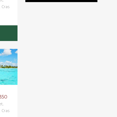
. Cras
350
t,
. Cras