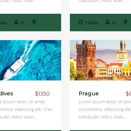
itudin, tellus vitae…
sollicitudin, tellus vitae…
Days
2+
14 Days
2+
dives
Prague
$1350
$
 ipsum dolor sit amet,
Lorem ipsum dolor sit ame
ctetur adipiscing elit. Cras
consectetur adipiscing elit
itudin, tellus vitae…
sollicitudin, tellus vitae…