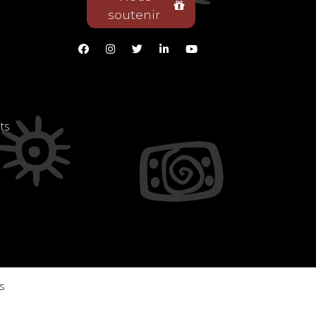
soutenir
ts
s