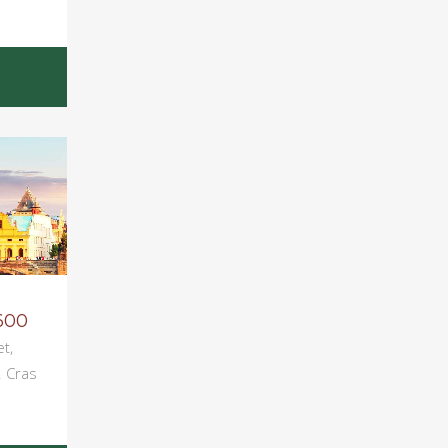
600
t,
. Cras