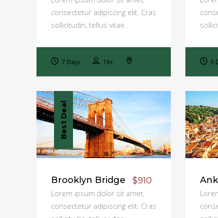
consectetur adipiscing elit. Cras
conse
sollicitudin, tellus vitae…
sollic
7 Days
18+
5 
Best Deal
Brooklyn Bridge
Ank
$910
Lorem ipsum dolor sit amet,
Lorem
consectetur adipiscing elit. Cras
conse