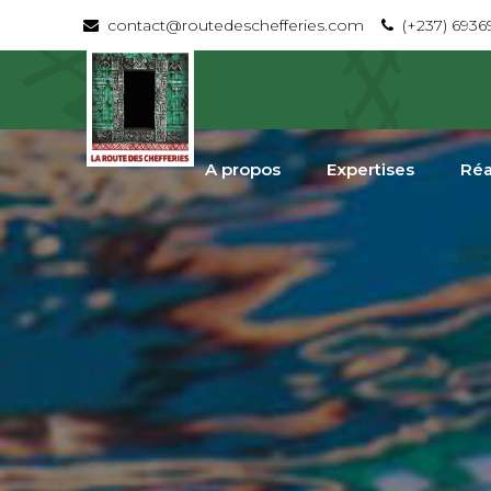
contact@routedeschefferies.com
(+237) 693
A propos
Expertises
Réa