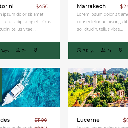
torini
Marrakech
$450
$2
 ipsum dolor sit amet,
Lorem ipsum dolor sit ame
ctetur adipiscing elit. Cras
consectetur adipiscing elit
itudin, tellus vitae…
sollicitudin, tellus vitae…
 Days
7+
7 Days
2+
des
Lucerne
$
$1100
$550
 ipsum dolor sit amet,
Lorem ipsum dolor sit ame