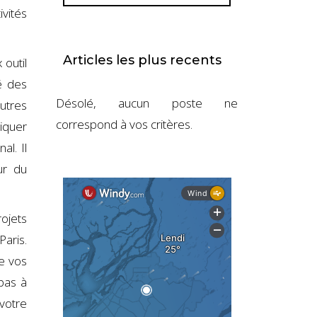
ivités
Articles les plus recents
outil
é des
Désolé, aucun poste ne
utres
correspond à vos critères.
iquer
al. Il
ur du
ojets
Paris.
e vos
pas à
votre