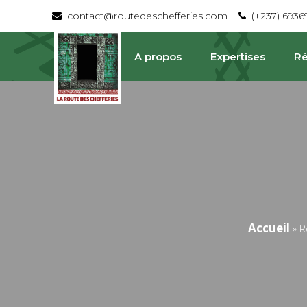
contact@routedeschefferies.com
(+237) 693
A propos
Expertises
Ré
Accueil
»
R