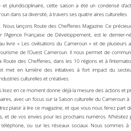
 et pluridisciplinaire, cette saison a été un condensé d’act
un dans sa diversité, à travers ses quatre aires culturelles.
t. Nous lançons Route des Chefferies Magazine. Ce précieux 
r l’Agence Française de Développement, est le dernier-n
u livre « Les civilisations du Cameroun » et de plusieurs a
e Tourisme de l’Ouest Cameroun. Il nous permet de commun
a Route des Chefferies, dans les 10 régions et à l’internation
t met en lumière des initiatives à fort impact du secte
dustries culturelles et créatives.
s lisez en ce moment donne déjà la mesure des actions et pr
aires, avec un focus sur la Saison culturelle du Cameroun à 
z plaisir à lire ce magazine, et que vous nous ferez part d
s, et de vos envies pour les prochains numéros. N’hésitez 
r téléphone, ou sur les réseaux sociaux. Nous sommes à 