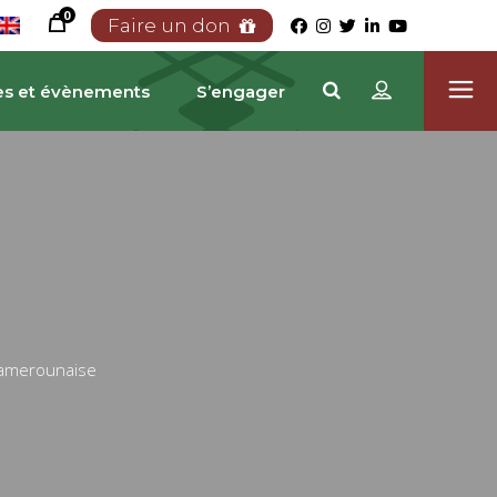
0
Faire un don
es et évènements
S’engager
camerounaise