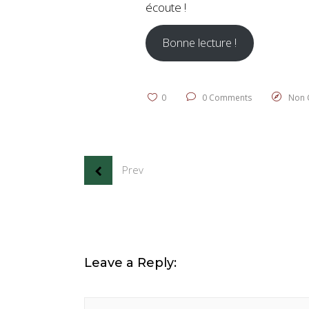
écoute !
Bonne lecture !
0
0 Comments
Non C
Prev
Leave a Reply: