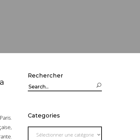
Rechercher
a
Search
for:
Categories
Paris.
çaise,
Categories
rante.