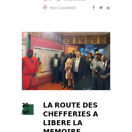
Non Classifié(e)
20
𝗟𝗔 𝗥𝗢𝗨𝗧𝗘 𝗗𝗘𝗦
Juil
𝗖𝗛𝗘𝗙𝗙𝗘𝗥𝗜𝗘𝗦 𝗔
𝗟𝗜𝗕𝗘𝗥𝗘 𝗟𝗔
𝗠𝗘𝗠𝗢𝗜𝗥𝗘